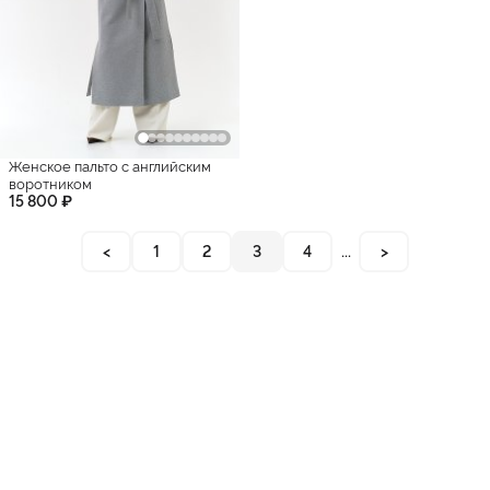
Женское пальто с английским
воротником
15 800 ₽
<
1
2
3
4
...
>