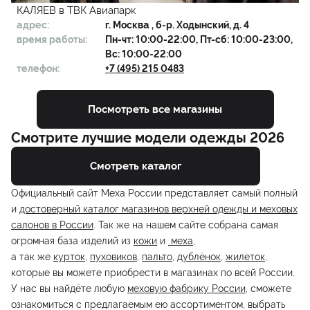
КАЛЯЕВ в ТВК Авиапарк
адрес:
г.
Москва
, б-р. Ходынский, д. 4
время работы:
Пн-чт: 10:00-22:00, Пт-сб: 10:00-23:00,
Вс: 10:00-22:00
телефон:
+7 (495) 215 0483
Посмотреть все магазины
Смотрите лучшие модели одежды 2026
Смотреть каталог
Официальный сайт Меха России представляет самый полный
и
достоверный каталог магазинов верхней одежды и меховых
салонов в России
. Так же на нашем сайте собрана самая
огромная база изделий из
кожи
и
меха
,
а так же
курток
,
пуховиков
,
пальто
,
дублёнок
,
жилеток
,
которые вы можете приобрести в магазинах по всей России.
У нас вы найдёте любую
меховую фабрику России
, сможете
ознакомиться с предлагаемым ею ассортиментом, выбрать