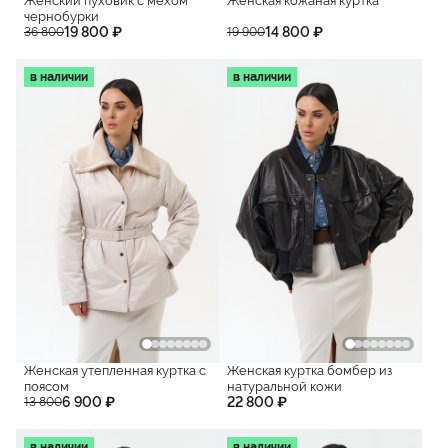
Женский пуховик с мехом
Женская кожаная куртка
чернобурки
19 800 ₽
14 800 ₽
36 800
19 900
в наличии
в наличии
Женская утепленная куртка с
Женская куртка бомбер из
поясом
натуральной кожи
6 900 ₽
22 800 ₽
13 800
в наличии
в наличии