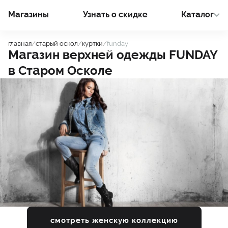
Магазины
Узнать о cкидке
Каталог
главная
/
старый оскол
/
куртки
/
funday
Магазин верхней одежды
FUNDAY
в
Старом Осколе
смотреть женскую коллекцию