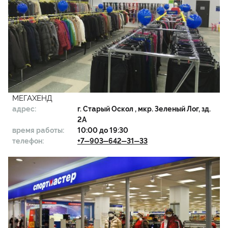
МЕГАХЕНД
адрес:
г.
Старый Оскол
, мкр. Зеленый Лог, зд.
2А
время работы:
10:00 до 19:30
телефон:
+7‒903‒642‒31‒33