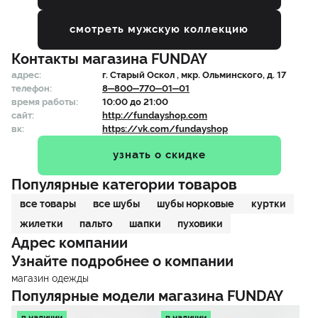
смотреть мужскую коллекцию
Контакты магазина
FUNDAY
адрес:
г.
Старый Оскол
, мкр. Ольминского, д. 17
телефон:
8‒800‒770‒01‒01
время работы:
10:00 до 21:00
сайт:
http://fundayshop.com
вк:
https://vk.com/fundayshop
узнать о скидке
Популярные категории товаров
все товары
все шубы
шубы норковые
куртки
жилетки
пальто
шапки
пуховики
Адрес компании
Узнайте подробнее о компании
магазин одежды
Популярные модели магазина
FUNDAY
в наличии
в наличии