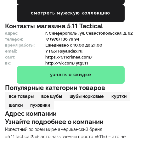
смотреть мужскую коллекцию
Контакты магазина
5.11 Tactical
адрес:
г.
Симферополь
, ул. Севастопольская, д. 62
телефон:
+7 (978) 136 79 94
время работы:
Ежедневно с 10.00 до 21.00
email:
YTG511@yandex.ru
сайт:
https://511crimea.com/
вк:
http://vk.com/ytg511
узнать о скидке
Популярные категории товаров
все товары
все шубы
шубы норковые
куртки
шапки
пуховики
Адрес компании
Узнайте подробнее о компании
Известный во всем мире американский бренд
«5.11Tactical®»(часто называемый просто «511») – это не