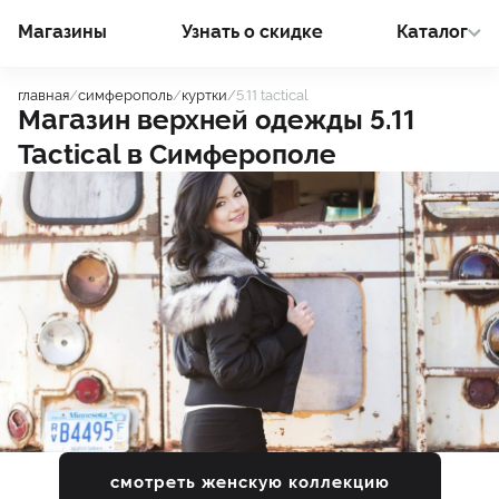
Магазины
Узнать о cкидке
Каталог
главная
/
симферополь
/
куртки
/
5.11 tactical
Магазин верхней одежды
5.11
Tactical
в
Симферополе
смотреть женскую коллекцию