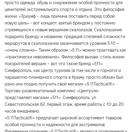
просто одежда, обувь и снаряжение особой прочности для
ценителей экстремального спорта и отдыха. Это философия
жизни. «Триумф – лишь причина поставить перед собой
новую цель» - вот концепт, взятый брендом у постоянно
стремящихся к новым вершинам скалолазов. Скалолазание
подарило бренду и название: градация степеней сложности
маршрутов в скалолазании заканчивается уровнем 5.10 –
«очень сложно». Таким образом, «5.11» можно трактовать как
«практически невозможно». Философия вызова, стиль жизни
покорителей вершин – вот что такое бренд «511».
Симферополь, как центр туризма (в том числе и горного) и
парашютно-планерного спорта в Крыму, просто обязан был
рано или поздно получить свой магазин «5.11Tactical®».
Торгово-развлекательный комплекс «Центрум»
представляет магазин «511»: Симферополь, ул.
Севастопольская 62, первый этаж, время работы с 10 до 20
часов ежедневно.
«5.11Tactical®» предлагает широкий ассортимент товаров
особой прочности и надежности для экстремалов.
Фирменным отличием «5.11Tactical®» является привлечение к