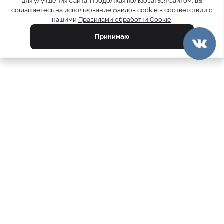
для улучшения Сайта. Продолжая пользоваться Сайтом, вы
соглашаетесь на использование файлов cookie в соответствии с
нашими
Правилами обработки Cookie
.
Принимаю
официальный каталог
МЕХА РОССИИ
меховых компаний
Ваш город:
Пермь
Все магазины
11728
Шубы
5212
Куртки
4809
Пуховики
2081
Пальто
1890