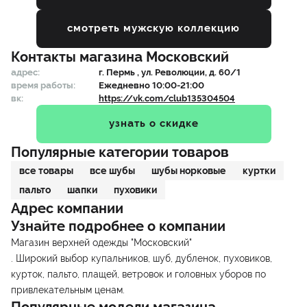
смотреть мужскую коллекцию
Контакты магазина
Московский
адрес:
г.
Пермь
, ул. Революции, д. 60/1
время работы:
Ежедневно 10:00-21:00
вк:
https://vk.com/club135304504
узнать о скидке
Популярные категории товаров
все товары
все шубы
шубы норковые
куртки
пальто
шапки
пуховики
Адрес компании
Узнайте подробнее о компании
Магазин верхней одежды "Московский"
. Широкий выбор купальников, шуб, дубленок, пуховиков,
курток, пальто, плащей, ветровок и головных уборов по
привлекательным ценам.
Популярные модели магазина