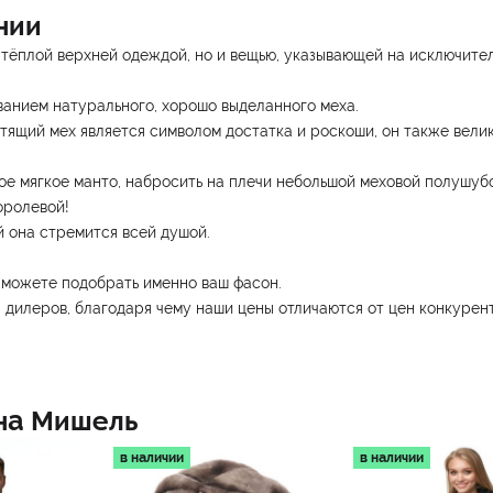
нии
 тёплой верхней одеждой, но и вещью, указывающей на исключител
анием натурального, хорошо выделанного меха.
ящий мех является символом достатка и роскоши, он также велик
ое мягкое манто, набросить на плечи небольшой меховой полушубо
оролевой!
й она стремится всей душой.
ы можете подобрать именно ваш фасон.
 дилеров, благодаря чему наши цены отличаются от цен конкурент
на
Мишель
в наличии
в наличии