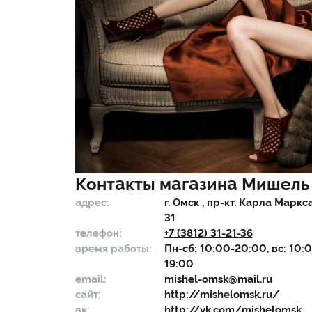
Контакты магазина
Мишель
адрес:
г.
Омск
, пр-кт. Карла Маркса,
31
телефон:
+7 (3812) 31-21-36
время работы:
Пн-сб: 10:00-20:00, вс: 10:
19:00
email:
mishel-omsk@mail.ru
сайт:
http://mishelomsk.ru/
вк:
http://vk.com/mishelomsk