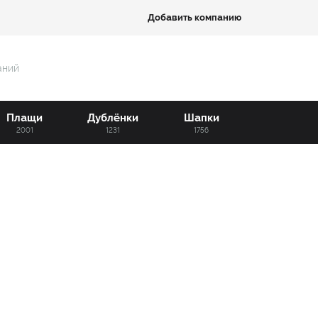
Добавить компанию
аний
Плащи
Дублёнки
Шапки
2001
1231
1756