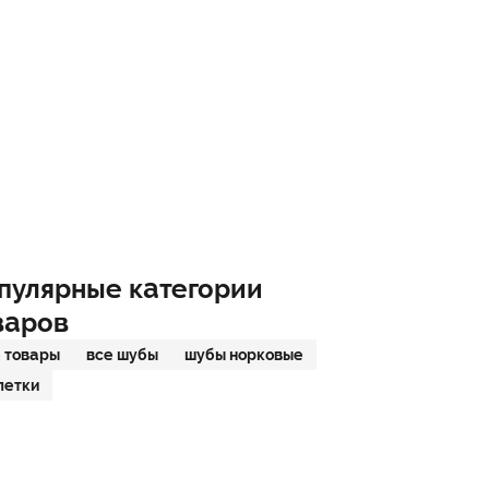
пулярные категории
варов
 товары
все шубы
шубы норковые
летки