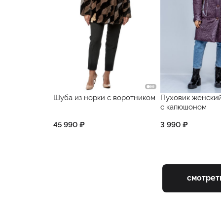
Шуба из норки с воротником
Пуховик женский
с капюшоном
45 990 ₽
3 990 ₽
смотрет