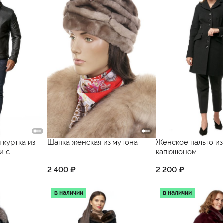
 куртка из
Шапка женская из мутона
Женское пальто из
и с
капюшоном
2 400 ₽
2 200 ₽
в наличии
в наличии