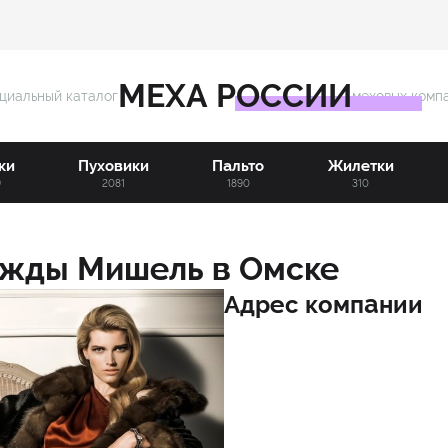
МЕХА РОССИИ
циальный каталог
меховых комп
ки
Пуховики
Пальто
Жилетки
9
2081
1890
310
дежды
Мишель
в
Омске
Адрес компании