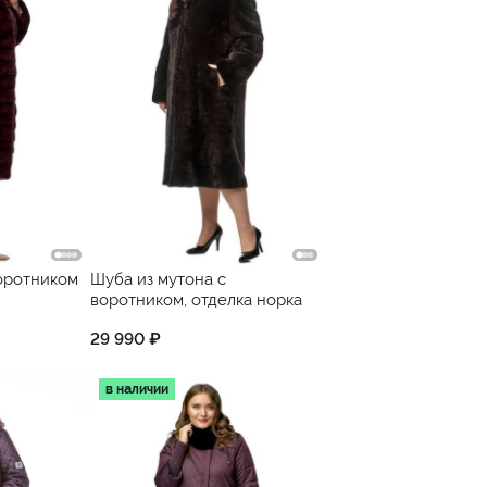
воротником
Шуба из мутона с
воротником, отделка норка
29 990 ₽
в наличии