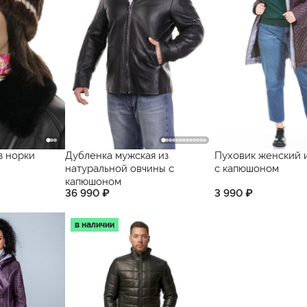
з норки
Дубленка мужская из
Пуховик женский и
натуральной овчины с
с капюшоном
капюшоном
36 990 ₽
3 990 ₽
в наличии