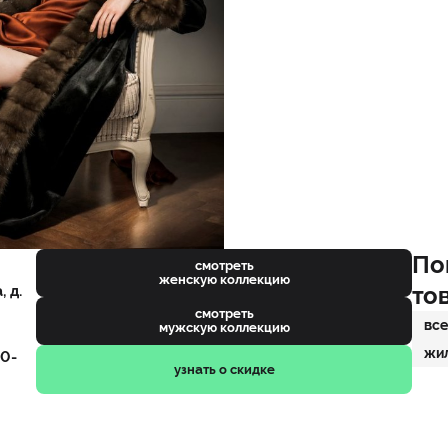
По
смотреть
женскую коллекцию
то
 д.
смотреть
все
мужскую коллекцию
жи
00-
узнать о скидке