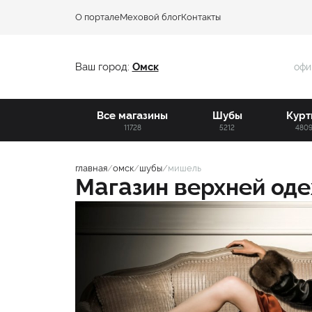
О портале
Меховой блог
Контакты
Ваш город:
Омск
офи
Все магазины
Шубы
Курт
11728
5212
480
главная
/
омск
/
шубы
/
мишель
Магазин верхней о