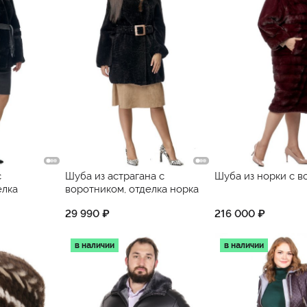
с
Шуба из астрагана с
Шуба из норки с 
елка
воротником, отделка норка
29 990 ₽
216 000 ₽
в наличии
в наличии