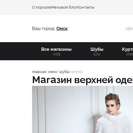
О портале
Меховой блог
Контакты
Ваш город:
Омск
офи
Все магазины
Шубы
Курт
11728
5212
479
главная
/
омск
/
шубы
/
елена
Магазин верхней о