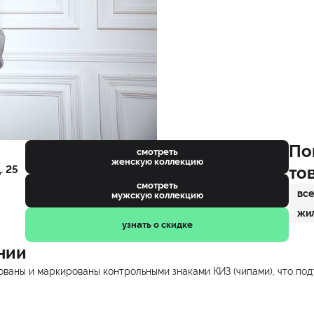
По
смотреть
женскую коллекцию
то
. 25
смотреть
все
мужскую коллекцию
жи
узнать о скидке
нии
ваны и маркированы контрольными знаками КИЗ (чипами), что под