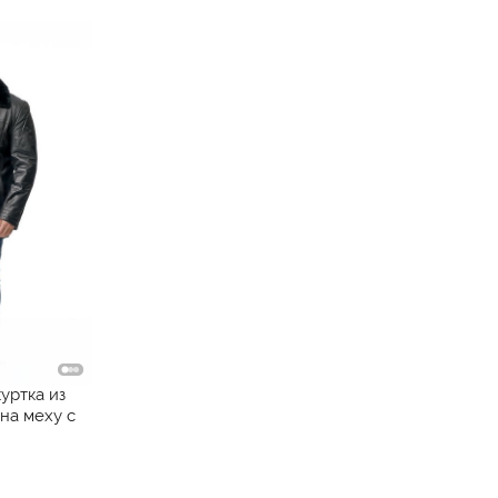
уртка из
на меху с