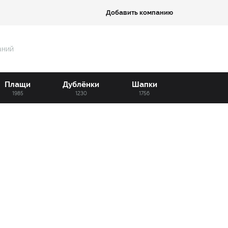
Добавить компанию
аний
Плащи
Дублёнки
Шапки
1985
1230
1756