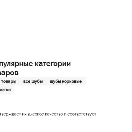
пулярные категории
варов
 товары
все шубы
шубы норковые
летки
тверждает их высокое качество и соответствует