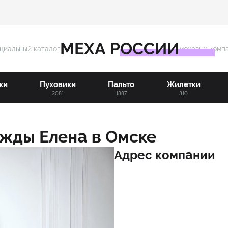
МЕХА РОССИИ
циальный каталог
меховых комп
ки
Пуховики
Пальто
Жилетки
3
2081
1887
310
дежды
Елена
в
Омске
Адрес компании