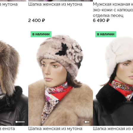
з мутона
Шапка женская из мутона
Мужская кожаная к
эко-кожи с капюш
отделка песец
2 400 ₽
6 490 ₽
в наличии
в наличии
з енота
Шапка женская из мутона
Шапка женская из 