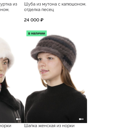
уртка из
Шуба из мутона с капюшоном,
оном,
отделка песец
24 000 ₽
в наличии
норки
Шапка женская из норки