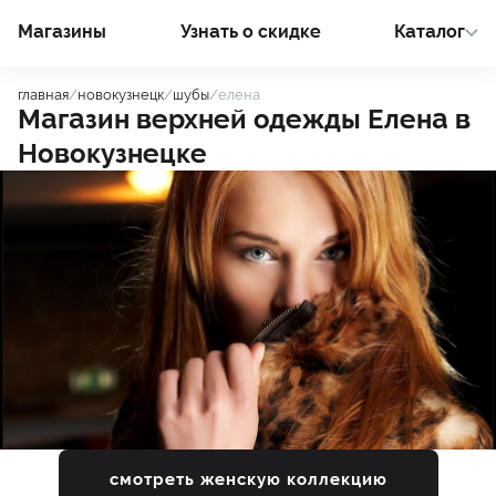
Магазины
Узнать о cкидке
Каталог
главная
/
новокузнецк
/
шубы
/
елена
Магазин верхней одежды
Елена
в
Новокузнецке
смотреть женскую коллекцию