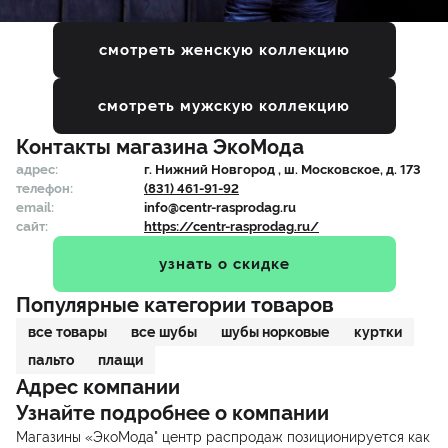
смотреть женскую коллекцию
смотреть мужскую коллекцию
Контакты магазина
ЭкоМода
адрес:
г.
Нижний Новгород
, ш. Московское, д. 173
телефон:
(831) 461-91-92
email:
info@centr-rasprodag.ru
сайт:
https://centr-rasprodag.ru/
узнать о скидке
Популярные категории товаров
все товары
все шубы
шубы норковые
куртки
пальто
плащи
Адрес компании
Узнайте подробнее о компании
Магазины «ЭкоМода" центр распродаж позиционируется как