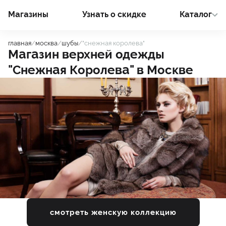
Магазины
Узнать о cкидке
Каталог
главная
/
москва
/
шубы
/
"снежная королева"
Магазин верхней одежды
"Снежная Королева"
в
Москве
смотреть женскую коллекцию