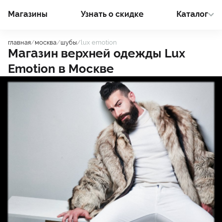
Магазины
Узнать о cкидке
Каталог
главная
/
москва
/
шубы
/
lux emotion
Магазин верхней одежды
Lux
Emotion
в
Москве