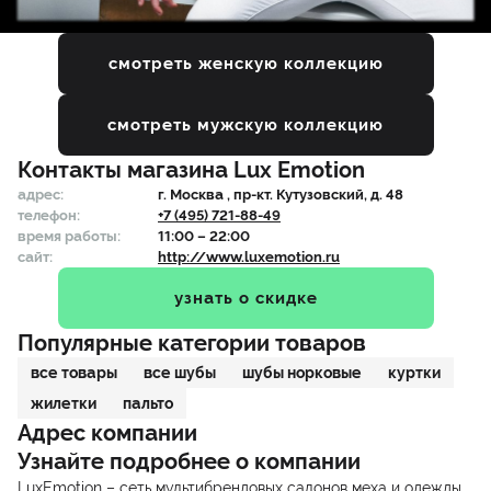
смотреть женскую коллекцию
смотреть мужскую коллекцию
Контакты магазина
Lux Emotion
адрес:
г.
Москва
, пр-кт. Кутузовский, д. 48
телефон:
+7 (495) 721-88-49
время работы:
11:00 – 22:00
сайт:
http://www.luxemotion.ru
узнать о скидке
Популярные категории товаров
все товары
все шубы
шубы норковые
куртки
жилетки
пальто
Адрес компании
Узнайте подробнее о компании
LuxEmotion – сеть мультибрендовых салонов меха и одежды