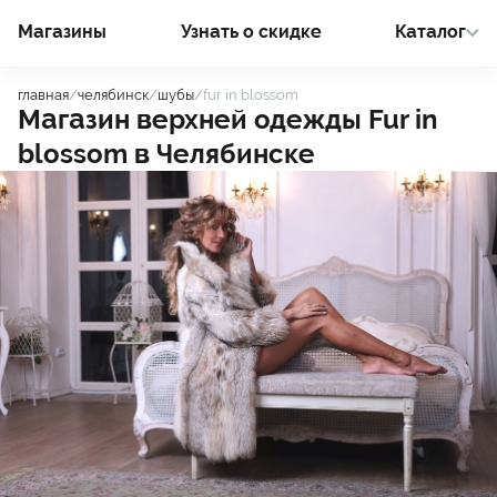
Магазины
Узнать о cкидке
Каталог
главная
/
челябинск
/
шубы
/
fur in blossom
Магазин верхней одежды
Fur in
blossom
в
Челябинске