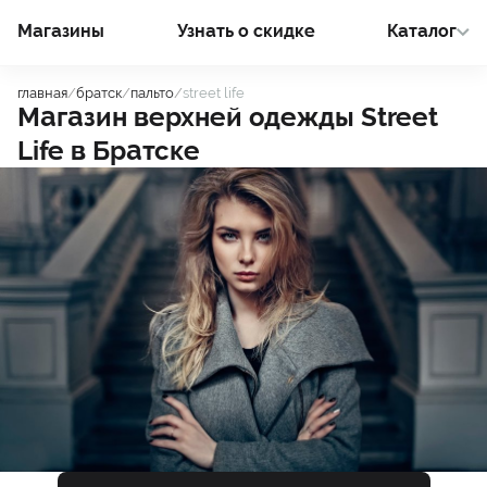
Магазины
Узнать о cкидке
Каталог
главная
/
братск
/
пальто
/
street life
Магазин верхней одежды
Street
Life
в
Братске