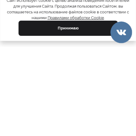
Сайт использует cookie с целью анализа поведения посетителей
для улучшения Сайта. Продолжая пользоваться Сайтом, вы
соглашаетесь на использование файлов cookie в соответствии с
нашими
Правилами обработки Cookie
.
Принимаю
официальный каталог
МЕХА РОССИИ
меховых компаний
Ваш город:
Братск
Все магазины
11728
Шубы
5212
Куртки
4793
Пуховики
2081