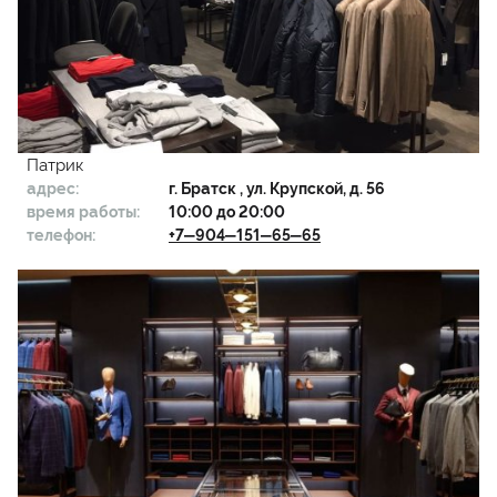
Патрик
адрес:
г.
Братск
, ул. Крупской, д. 56
время работы:
10:00 до 20:00
телефон:
+7‒904‒151‒65‒65