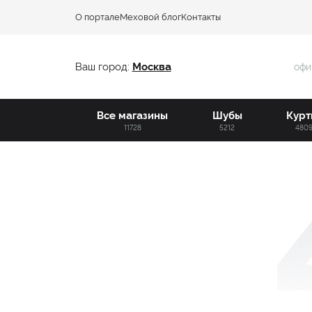
О портале
Меховой блог
Контакты
Ваш город:
Москва
офи
Все магазины
Шубы
Курт
11728
5212
480