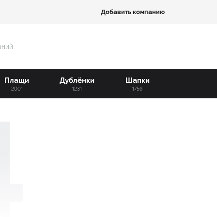
Добавить компанию
аний
Плащи
Дублёнки
Шапки
2001
1231
1756