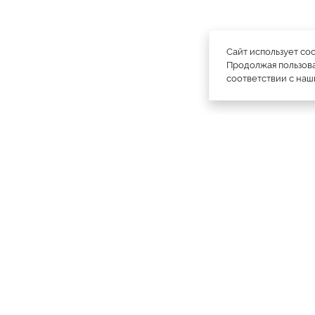
Сайт использует co
Продолжая пользова
соответствии с на
официальный каталог
МЕХА РОССИИ
меховых компаний
Ваш
Москва
Все магазины
11728
город:
Куртки
4809
Пальто
1890
Плащи
2001
Шапки
1756