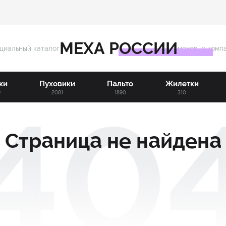
МЕХА РОССИИ
циальный каталог
меховых комп
ки
Пуховики
Пальто
Жилетки
9
2081
1890
310
Страница не найдена