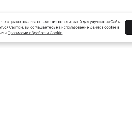
okie с целью анализа поведения посетителей для улучшения Сайта.
ться Сайтом, вы соглашаетесь на использование файлов cookie в
шими
Правилами обработки Cookie
.
Шубы
5212
Пуховики
2081
Жилетки
310
Дублёнки
1231