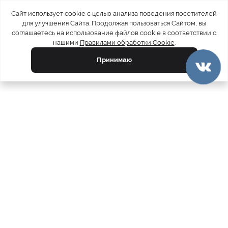
Сайт использует cookie с целью анализа поведения посетителей
для улучшения Сайта. Продолжая пользоваться Сайтом, вы
соглашаетесь на использование файлов cookie в соответствии с
нашими
Правилами обработки Cookie
.
Принимаю
официальный каталог
МЕХА РОССИИ
меховых компаний
Ваш город:
Москва
Все магазины
11728
Шубы
5212
Куртки
4809