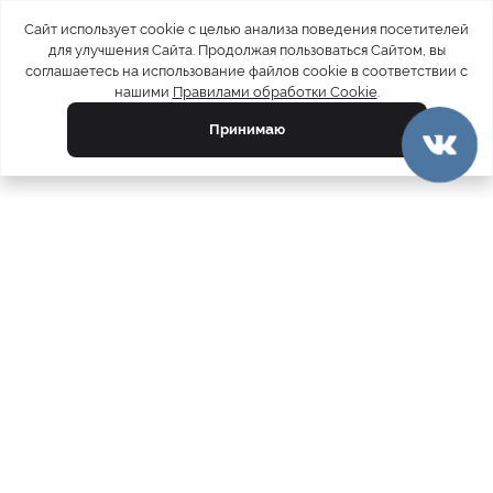
Сайт использует cookie с целью анализа поведения посетителей
для улучшения Сайта. Продолжая пользоваться Сайтом, вы
соглашаетесь на использование файлов cookie в соответствии с
нашими
Правилами обработки Cookie
.
Принимаю
официальный каталог
МЕХА РОССИИ
меховых компаний
Ваш город:
Москва
Все магазины
11728
Шубы
5212
Куртки
4809