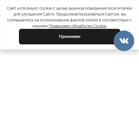
Сайт использует cookie с целью анализа поведения посетителей
для улучшения Сайта. Продолжая пользоваться Сайтом, вы
соглашаетесь на использование файлов cookie в соответствии с
нашими
Правилами обработки Cookie
.
Принимаю
официальный каталог
МЕХА РОССИИ
меховых компаний
Ваш город:
Москва
Все магазины
11728
Шубы
5212
Куртки
4809