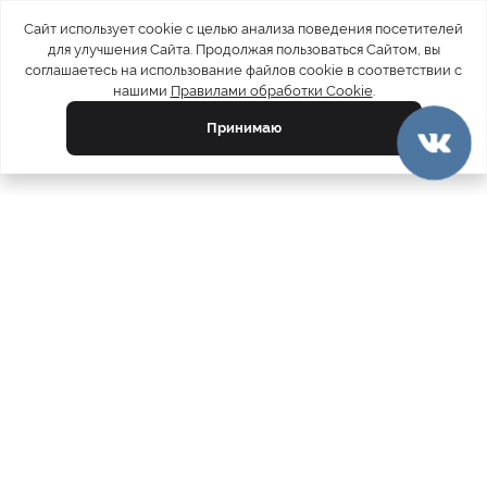
Сайт использует cookie с целью анализа поведения посетителей
для улучшения Сайта. Продолжая пользоваться Сайтом, вы
соглашаетесь на использование файлов cookie в соответствии с
нашими
Правилами обработки Cookie
.
Принимаю
официальный каталог
МЕХА РОССИИ
меховых компаний
Ваш город:
Москва
Все магазины
11728
Шубы
5212
Куртки
4809