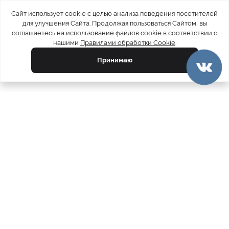
Сайт использует cookie с целью анализа поведения посетителей
для улучшения Сайта. Продолжая пользоваться Сайтом, вы
соглашаетесь на использование файлов cookie в соответствии с
нашими
Правилами обработки Cookie
.
Принимаю
официальный каталог
МЕХА РОССИИ
меховых компаний
Ваш город:
Москва
Все магазины
11728
Шубы
5212
Куртки
4793