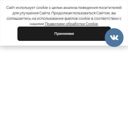
Сайт использует cookie с целью анализа поведения посетителей
для улучшения Сайта. Продолжая пользоваться Сайтом, вы
соглашаетесь на использование файлов cookie в соответствии с
нашими
Правилами обработки Cookie
.
Принимаю
официальный каталог
МЕХА РОССИИ
меховых компаний
Ваш город:
Москва
Все магазины
11728
Шубы
5212
Куртки
4793