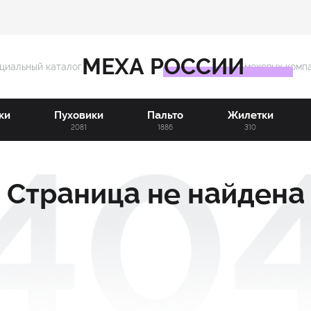
МЕХА РОССИИ
циальный каталог
меховых комп
ки
Пуховики
Пальто
Жилетки
3
2081
1886
310
Страница не найдена