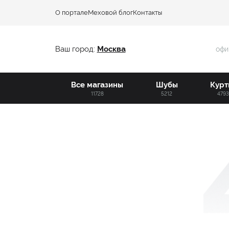
О портале
Меховой блог
Контакты
Ваш город:
Москва
офи
Все магазины
Шубы
Курт
11728
5212
479