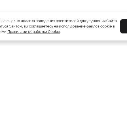
okie с целью анализа поведения посетителей для улучшения Сайта.
ться Сайтом, вы соглашаетесь на использование файлов cookie в
шими
Правилами обработки Cookie
.
Шубы
5212
Пуховики
2081
Жилетки
310
Дублёнки
1230