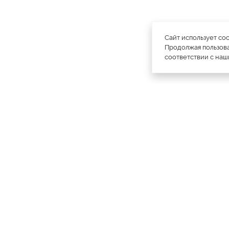
Сайт использует co
Продолжая пользова
соответствии с на
официальный каталог
МЕХА РОССИИ
меховых компаний
Ваш
Москва
Все магазины
11728
город:
Куртки
4793
Пальто
1886
Плащи
1985
Шапки
1756