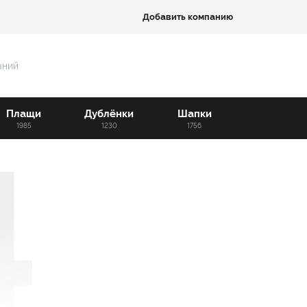
Добавить компанию
аний
Плащи
Дублёнки
Шапки
1985
1230
1756