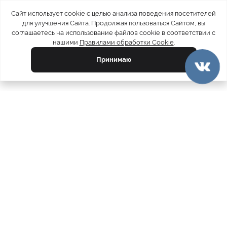
Сайт использует cookie с целью анализа поведения посетителей
для улучшения Сайта. Продолжая пользоваться Сайтом, вы
соглашаетесь на использование файлов cookie в соответствии с
нашими
Правилами обработки Cookie
.
Принимаю
официальный каталог
МЕХА РОССИИ
меховых компаний
Ваш город:
Москва
Все магазины
11728
Шубы
5212
Куртки
4809