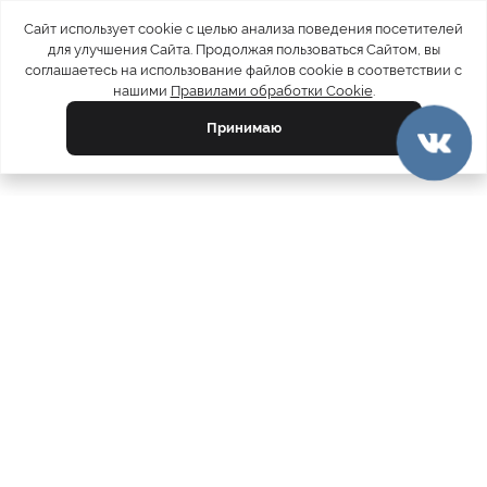
Сайт использует cookie с целью анализа поведения посетителей
для улучшения Сайта. Продолжая пользоваться Сайтом, вы
соглашаетесь на использование файлов cookie в соответствии с
нашими
Правилами обработки Cookie
.
Принимаю
официальный каталог
МЕХА РОССИИ
меховых компаний
Ваш город:
Москва
Все магазины
11728
Шубы
5212
Куртки
4809