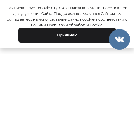
Сайт использует cookie с целью анализа поведения посетителей
для улучшения Сайта. Продолжая пользоваться Сайтом, вы
соглашаетесь на использование файлов cookie в соответствии с
нашими
Правилами обработки Cookie
.
Принимаю
официальный каталог
МЕХА РОССИИ
меховых компаний
Ваш город:
Москва
Все магазины
11728
Шубы
5212
Куртки
4809