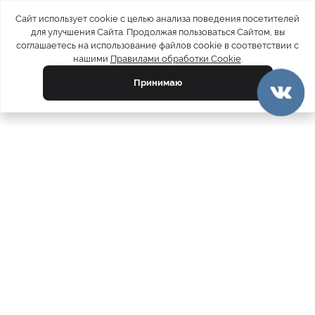
Сайт использует cookie с целью анализа поведения посетителей
для улучшения Сайта. Продолжая пользоваться Сайтом, вы
соглашаетесь на использование файлов cookie в соответствии с
нашими
Правилами обработки Cookie
.
Принимаю
официальный каталог
МЕХА РОССИИ
меховых компаний
Ваш город:
Москва
Все магазины
11728
Шубы
5212
Куртки
4793