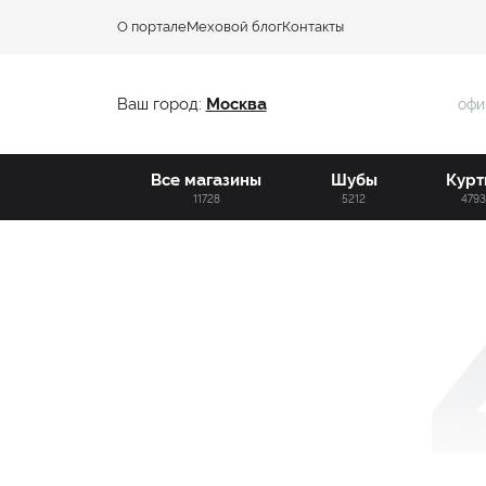
О портале
Меховой блог
Контакты
Ваш город:
Москва
офи
Все магазины
Шубы
Курт
11728
5212
479