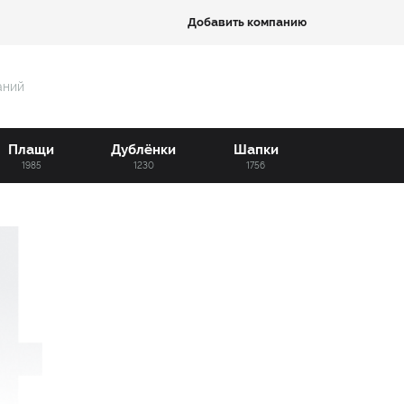
Добавить компанию
аний
Плащи
Дублёнки
Шапки
1985
1230
1756