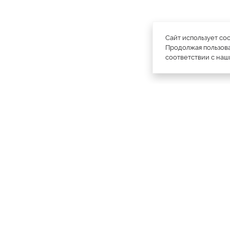
Сайт использует co
Продолжая пользова
соответствии с на
официальный каталог
МЕХА РОССИИ
меховых компаний
Ваш
Москва
Все магазины
11728
город:
Куртки
4793
Пальто
1886
Плащи
1985
Шапки
1756