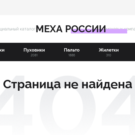
МЕХА РОССИИ
циальный каталог
меховых комп
ки
Пуховики
Пальто
Жилетки
3
2081
1886
310
Страница не найдена