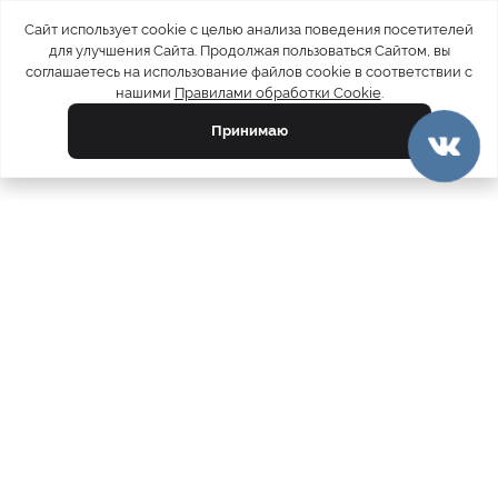
Сайт использует cookie с целью анализа поведения посетителей
для улучшения Сайта. Продолжая пользоваться Сайтом, вы
соглашаетесь на использование файлов cookie в соответствии с
нашими
Правилами обработки Cookie
.
Принимаю
официальный каталог
МЕХА РОССИИ
меховых компаний
Ваш город:
Москва
Все магазины
11728
Шубы
5212
Куртки
4793