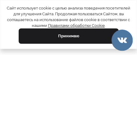
Сайт использует cookie с целью анализа поведения посетителей
для улучшения Сайта. Продолжая пользоваться Сайтом, вы
соглашаетесь на использование файлов cookie в соответствии с
нашими
Правилами обработки Cookie
.
Принимаю
официальный каталог
МЕХА РОССИИ
меховых компаний
Ваш город:
Москва
Все магазины
11728
Шубы
5212
Куртки
4793