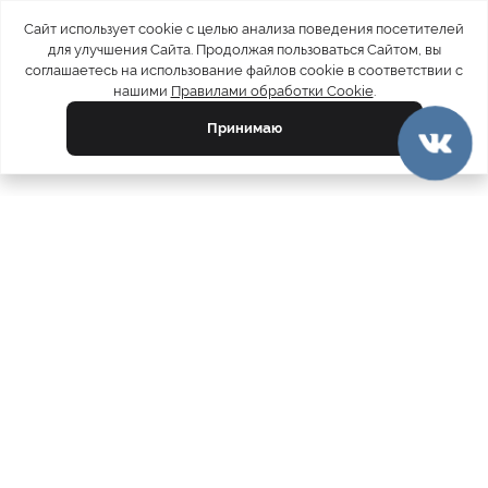
Сайт использует cookie с целью анализа поведения посетителей
для улучшения Сайта. Продолжая пользоваться Сайтом, вы
соглашаетесь на использование файлов cookie в соответствии с
нашими
Правилами обработки Cookie
.
Принимаю
официальный каталог
МЕХА РОССИИ
меховых компаний
Ваш город:
Москва
Все магазины
11728
Шубы
5212
Куртки
4793