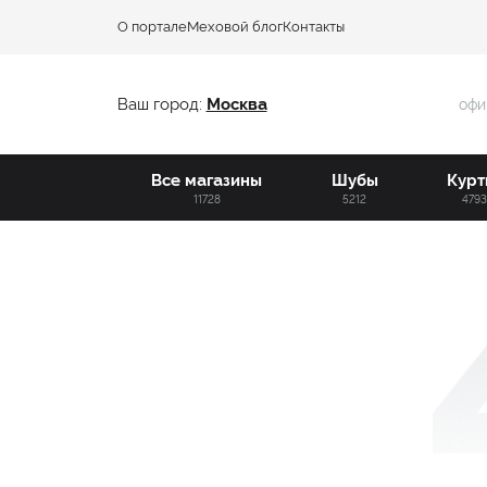
О портале
Меховой блог
Контакты
Ваш город:
Москва
офи
Все магазины
Шубы
Курт
11728
5212
479