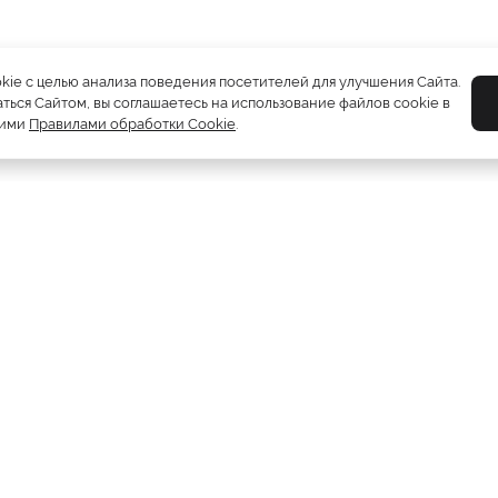
okie с целью анализа поведения посетителей для улучшения Сайта.
ться Сайтом, вы соглашаетесь на использование файлов cookie в
шими
Правилами обработки Cookie
.
Шубы
5212
Пуховики
2081
Жилетки
310
Дублёнки
1230