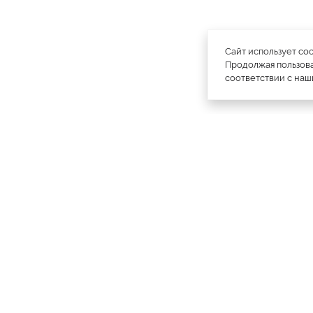
Сайт использует co
Продолжая пользова
соответствии с на
официальный каталог
МЕХА РОССИИ
меховых компаний
Ваш
Москва
Все магазины
11728
город:
Куртки
4793
Пальто
1886
Плащи
1985
Шапки
1756