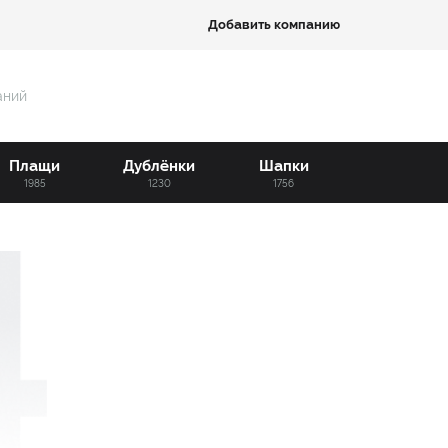
Добавить компанию
аний
Плащи
Дублёнки
Шапки
1985
1230
1756