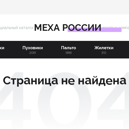
МЕХА РОССИИ
циальный каталог
меховых комп
ки
Пуховики
Пальто
Жилетки
3
2081
1886
310
Страница не найдена