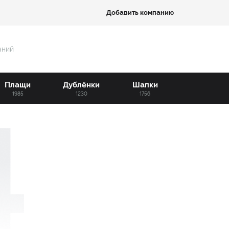
Добавить компанию
аний
Плащи
Дублёнки
Шапки
1985
1230
1756