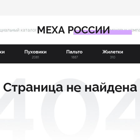
МЕХА РОССИИ
циальный каталог
меховых комп
ки
Пуховики
Пальто
Жилетки
3
2081
1887
310
Страница не найдена