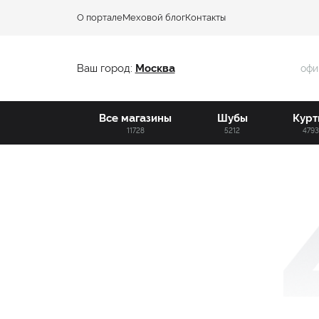
О портале
Меховой блог
Контакты
Ваш город:
Москва
офи
Все магазины
Шубы
Курт
11728
5212
479