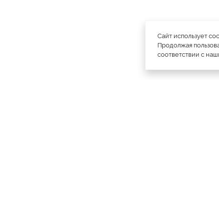
Сайт использует co
Продолжая пользова
соответствии с на
официальный каталог
МЕХА РОССИИ
меховых компаний
Ваш
Москва
Все магазины
11728
город:
Куртки
4793
Пальто
1887
Плащи
1985
Шапки
1756