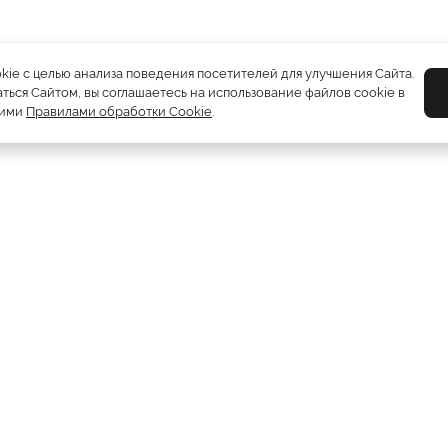
okie с целью анализа поведения посетителей для улучшения Сайта.
ться Сайтом, вы соглашаетесь на использование файлов cookie в
шими
Правилами обработки Cookie
.
Шубы
5212
Пуховики
2081
Жилетки
310
Дублёнки
1230