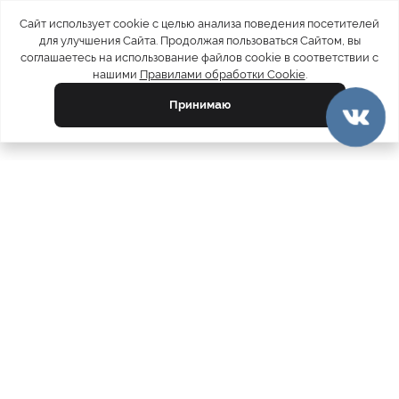
Сайт использует cookie с целью анализа поведения посетителей
для улучшения Сайта. Продолжая пользоваться Сайтом, вы
соглашаетесь на использование файлов cookie в соответствии с
нашими
Правилами обработки Cookie
.
Принимаю
официальный каталог
МЕХА РОССИИ
меховых компаний
Ваш город:
Москва
Все магазины
11728
Шубы
5212
Куртки
4793