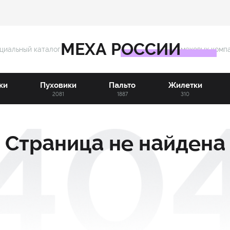
МЕХА РОССИИ
циальный каталог
меховых комп
ки
Пуховики
Пальто
Жилетки
3
2081
1887
310
Страница не найдена