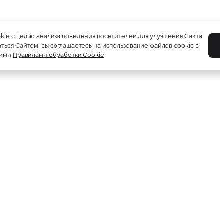
okie с целью анализа поведения посетителей для улучшения Сайта.
ться Сайтом, вы соглашаетесь на использование файлов cookie в
шими
Правилами обработки Cookie
.
Шубы
5212
Пуховики
2081
Жилетки
310
Дублёнки
1230