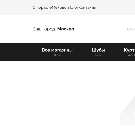
О портале
Меховой блог
Контакты
Ваш город:
Москва
офи
Все магазины
Шубы
Курт
11728
5212
479