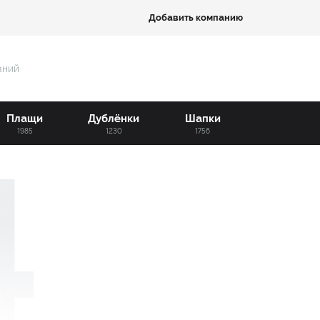
Добавить компанию
аний
Плащи
Дублёнки
Шапки
1985
1230
1756