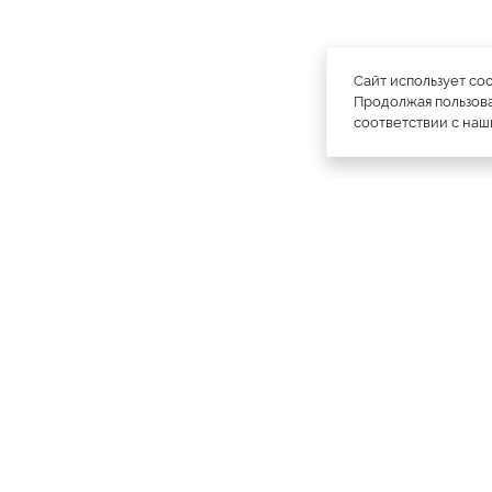
Сайт использует co
Продолжая пользова
соответствии с на
официальный каталог
МЕХА РОССИИ
меховых компаний
Ваш
Москва
Все магазины
11728
город:
Куртки
4793
Пальто
1887
Плащи
1985
Шапки
1756