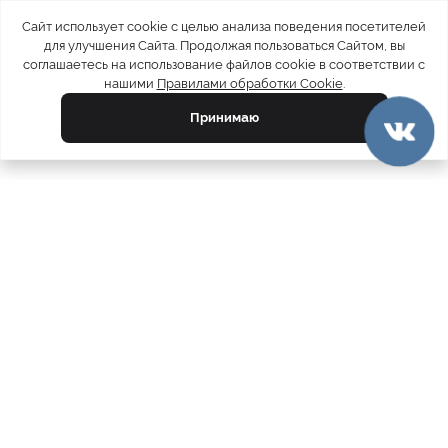
Сайт использует cookie с целью анализа поведения посетителей
для улучшения Сайта. Продолжая пользоваться Сайтом, вы
соглашаетесь на использование файлов cookie в соответствии с
нашими
Правилами обработки Cookie
.
Принимаю
официальный каталог
МЕХА РОССИИ
меховых компаний
Ваш город:
Москва
Все магазины
11728
Шубы
5212
Куртки
4793