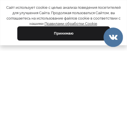
Сайт использует cookie с целью анализа поведения посетителей
для улучшения Сайта. Продолжая пользоваться Сайтом, вы
соглашаетесь на использование файлов cookie в соответствии с
нашими
Правилами обработки Cookie
.
Принимаю
официальный каталог
МЕХА РОССИИ
меховых компаний
Ваш город:
Москва
Все магазины
11728
Шубы
5212
Куртки
4793