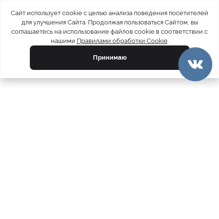
Сайт использует cookie с целью анализа поведения посетителей
для улучшения Сайта. Продолжая пользоваться Сайтом, вы
соглашаетесь на использование файлов cookie в соответствии с
нашими
Правилами обработки Cookie
.
Принимаю
официальный каталог
МЕХА РОССИИ
меховых компаний
Ваш город:
Москва
Все магазины
11728
Шубы
5212
Куртки
4793