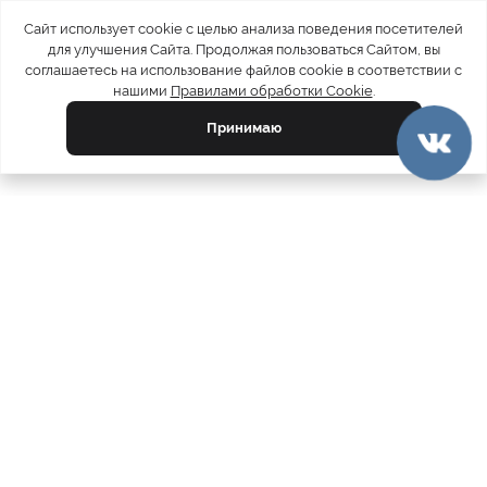
Сайт использует cookie с целью анализа поведения посетителей
для улучшения Сайта. Продолжая пользоваться Сайтом, вы
соглашаетесь на использование файлов cookie в соответствии с
нашими
Правилами обработки Cookie
.
Принимаю
официальный каталог
МЕХА РОССИИ
меховых компаний
Ваш город:
Москва
Все магазины
11728
Шубы
5212
Куртки
4793