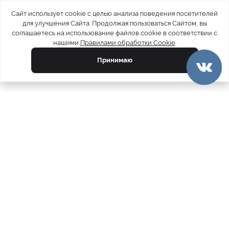
Сайт использует cookie с целью анализа поведения посетителей
для улучшения Сайта. Продолжая пользоваться Сайтом, вы
соглашаетесь на использование файлов cookie в соответствии с
нашими
Правилами обработки Cookie
.
Принимаю
официальный каталог
МЕХА РОССИИ
меховых компаний
Ваш город:
Москва
Все магазины
11728
Шубы
5212
Куртки
4793