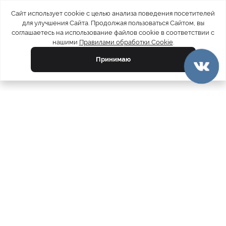
Сайт использует cookie с целью анализа поведения посетителей
для улучшения Сайта. Продолжая пользоваться Сайтом, вы
соглашаетесь на использование файлов cookie в соответствии с
нашими
Правилами обработки Cookie
.
Принимаю
официальный каталог
МЕХА РОССИИ
меховых компаний
Ваш город:
Москва
Все магазины
11728
Шубы
5212
Куртки
4793