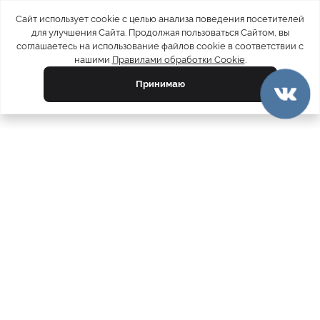
Сайт использует cookie с целью анализа поведения посетителей
для улучшения Сайта. Продолжая пользоваться Сайтом, вы
соглашаетесь на использование файлов cookie в соответствии с
нашими
Правилами обработки Cookie
.
Принимаю
официальный каталог
МЕХА РОССИИ
меховых компаний
Ваш город:
Москва
Все магазины
11728
Шубы
5212
Куртки
4809