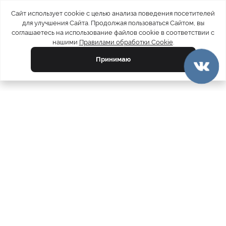
Сайт использует cookie с целью анализа поведения посетителей
для улучшения Сайта. Продолжая пользоваться Сайтом, вы
соглашаетесь на использование файлов cookie в соответствии с
нашими
Правилами обработки Cookie
.
Принимаю
официальный каталог
МЕХА РОССИИ
меховых компаний
Ваш город:
Москва
Все магазины
11728
Шубы
5212
Куртки
4793