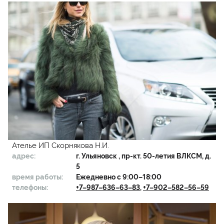
Ателье ИП Скорнякова Н.И.
адрес:
г.
Ульяновск
, пр-кт. 50-летия ВЛКСМ, д.
5
время работы:
Ежедневно с 9:00–18:00
телефоны:
+7–987–636–63–83
,
+7–902–582–56–59