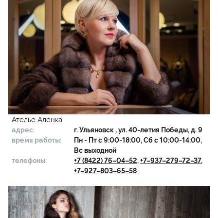
Ателье Аленка
адрес:
г.
Ульяновск
, ул. 40-летия Победы, д. 9
время работы:
Пн - Пт с 9:00-18:00, Сб с 10:00-14:00,
Вс выходной
телефоны:
+7 (8422) 76–04–52
,
+7–937–279–72–37
,
+7–927–803–65–58