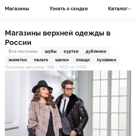
Магазины
Узнать о cкидке
Каталог
Магазины верхней одежды в
России
Все магазины
шубы
куртки
дубленки
жилетки
пальто
шапки
плащи
пуховики
Показаны магазины
1486
-
1500
из
11699