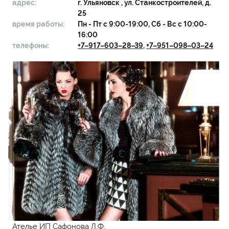
адрес:
г.
Ульяновск
, ул. Станкостроителей, д.
25
время работы:
Пн - Пт с 9:00-19:00, Сб - Вс с 10:00-
16:00
телефоны:
+7–917–603–28–39
,
+7–951–098–03–24
Ателье ИП Сафонова Л.Ф.