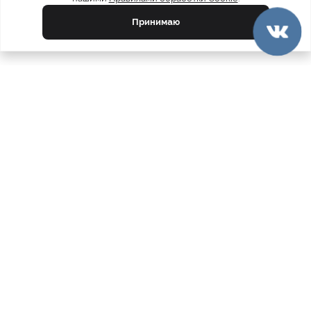
Принимаю
официальный каталог
МЕХА РОССИИ
меховых компаний
Ваш город:
Москва
Все магазины
11728
Шубы
5212
Куртки
4809
Пуховики
2081
Пальто
1890
Жилетки
310