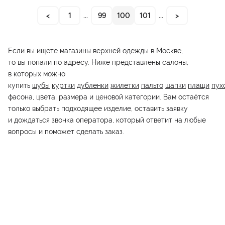
<
1
...
99
100
101
...
>
Если вы ищете магазины верхней одежды в Москве,
то вы попали по адресу. Ниже представлены салоны,
в которых можно
купить
шубы
куртки
дубленки
жилетки
пальто
шапки
плащи
пух
фасона, цвета, размера и ценовой категории. Вам остаётся
только выбрать подходящее изделие, оставить заявку
и дождаться звонка оператора, который ответит на любые
вопросы и поможет сделать заказ.