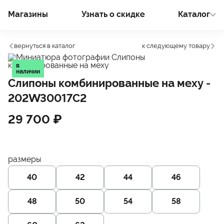
Магазины
Узнать о cкидке
Каталог
вернуться в каталог
к следующему товару
в
наличии
Слипоны комбинированные на меху
-
202W30017C2
29 700 ₽
размеры
40
42
44
46
48
50
54
58