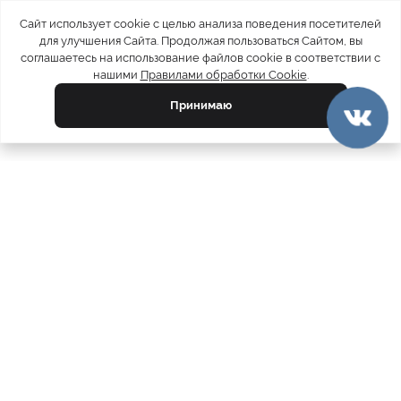
Сайт использует cookie с целью анализа поведения посетителей
для улучшения Сайта. Продолжая пользоваться Сайтом, вы
соглашаетесь на использование файлов cookie в соответствии с
нашими
Правилами обработки Cookie
.
Принимаю
официальный каталог
МЕХА РОССИИ
меховых компаний
Ваш город:
Москва
Все магазины
11728
Шубы
5212
Куртки
4809