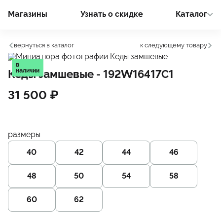
Магазины
Узнать о cкидке
Каталог
вернуться в каталог
к следующему товару
в
наличии
Кеды замшевые
- 192W16417C1
31 500 ₽
размеры
40
42
44
46
48
50
54
58
60
62