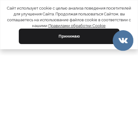
Сайт использует cookie с целью анализа поведения посетителей
для улучшения Сайта. Продолжая пользоваться Сайтом, вы
соглашаетесь на использование файлов cookie в соответствии с
нашими
Правилами обработки Cookie
.
Принимаю
официальный каталог
МЕХА РОССИИ
меховых компаний
Ваш город:
Москва
Все магазины
11728
Шубы
5212
Куртки
4793