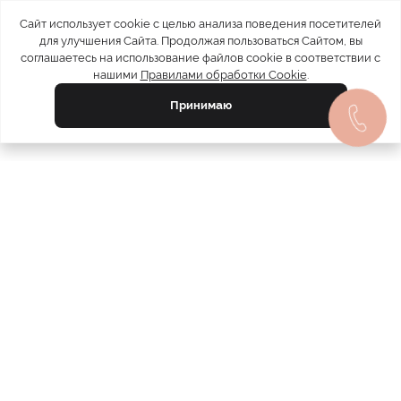
Сайт использует cookie с целью анализа поведения посетителей
для улучшения Сайта. Продолжая пользоваться Сайтом, вы
соглашаетесь на использование файлов cookie в соответствии с
нашими
Правилами обработки Cookie
.
Принимаю
официальный каталог
МЕХА РОССИИ
меховых компаний
Ваш город:
Москва
Все магазины
11728
Шубы
5212
Куртки
4793