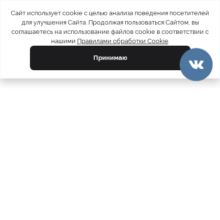
Сайт использует cookie с целью анализа поведения посетителей
для улучшения Сайта. Продолжая пользоваться Сайтом, вы
соглашаетесь на использование файлов cookie в соответствии с
нашими
Правилами обработки Cookie
.
Принимаю
официальный каталог
МЕХА РОССИИ
меховых компаний
Ваш город:
Москва
Все магазины
11728
Шубы
5212
Куртки
4809