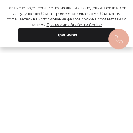
Сайт использует cookie с целью анализа поведения посетителей
для улучшения Сайта. Продолжая пользоваться Сайтом, вы
соглашаетесь на использование файлов cookie в соответствии с
нашими
Правилами обработки Cookie
.
Принимаю
официальный каталог
МЕХА РОССИИ
меховых компаний
Ваш город:
Москва
Все магазины
11728
Шубы
5212
Куртки
4809